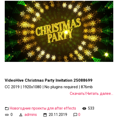
VideoHive Christmas Party Invitation 25088699
CC 2019 | 1920x1080 | No plugins required | 876mb
Скачать\Читать далее...
Новогодние проекты для after effects
533
0
admins
20.11.2019
0