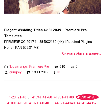
Elegant Wedding Titles 4k 312039 - Premiere Pro
Templates
PREMIERE CC 2017.1 | 3840X2160 (4K) | Required Plugins :
None | RAR 505.31 MB
Скачать\Читать далее...
Проекты для Premiere Pro
610
0
gringrey
19.11.2019
0
1-20
21-40
...
41741-41760
41761-41780
41781-41800
41801-41820
41821-41840
...
44321-44340
44341-44352