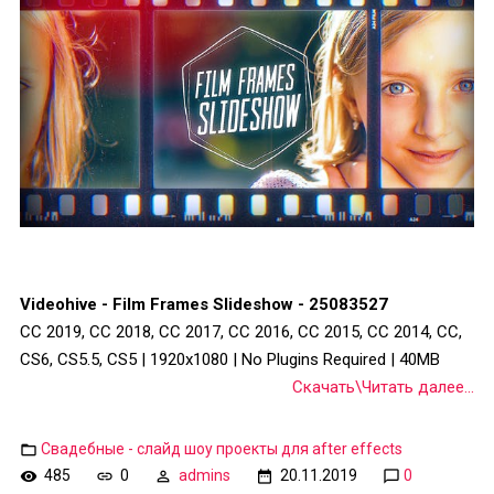
Videohive - Film Frames Slideshow - 25083527
CC 2019, CC 2018, CC 2017, CC 2016, CC 2015, CC 2014, CC,
CS6, CS5.5, CS5 | 1920x1080 | No Plugins Required | 40MB
Скачать\Читать далее...
Свадебные - слайд шоу проекты для after effects
485
0
admins
20.11.2019
0