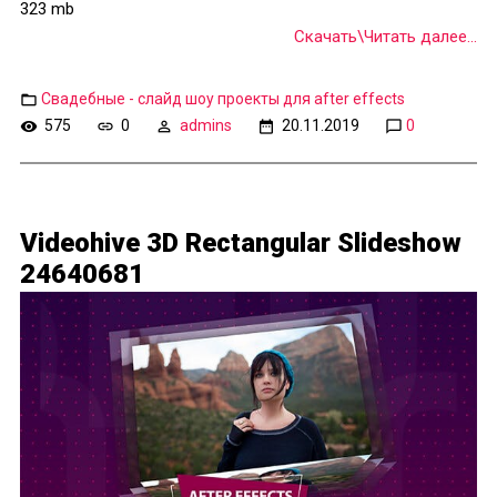
323 mb
Скачать\Читать далее...
Свадебные - слайд шоу проекты для after effects
575
0
admins
20.11.2019
0
Videohive 3D Rectangular Slideshow
24640681