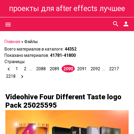
проекты для after effects лучшее
search
person
menu
Главная
»
Файлы
Всего материалов в каталоге
:
44352
Показано материалов
:
41781-41800
Страницы
:
1
2
...
2088
2089
2090
2091
2092
...
2217
2218
Videohive Four Different Taste logo
Pack 25025595