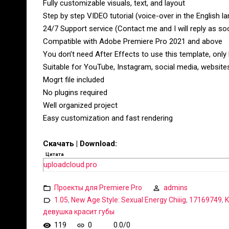
Fully customizable visuals, text, and layout
Step by step VIDEO tutorial (voice-over in the English l
24/7 Support service (Contact me and I will reply as so
Compatible with Adobe Premiere Pro 2021 and above
You don’t need After Effects to use this template, only
Suitable for YouTube, Instagram, social media, website
Mogrt file included
No plugins required
Well organized project
Easy customization and fast rendering
Скачать | Download:
Цитата
uploadcloud.pro
Проекты для Premiere Pro
admins
1.05
,
New Age Style: Sexual Energy Сhiiig
,
17169749
,
K
девушка красит губы
119
0
0.0
/
0