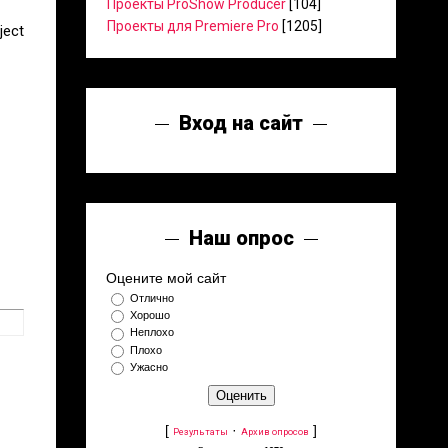
Проекты ProShow Producer
[104]
Проекты для Premiere Pro
[1205]
ject
Вход на сайт
Наш опрос
Оцените мой сайт
Отлично
Хорошо
Неплохо
Плохо
Ужасно
[
·
]
Результаты
Архив опросов