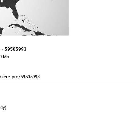
o - 59505993
.9 Mb
remiere-pro/59505993
ady)