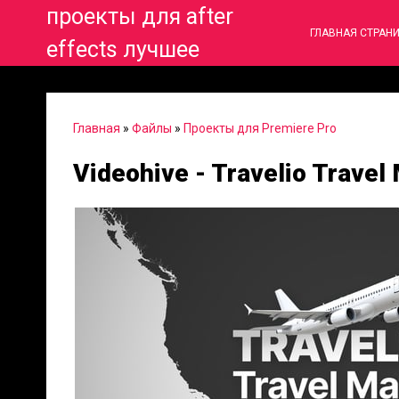
проекты для after
ГЛАВНАЯ СТРАН
effects лучшее
Главная
»
Файлы
»
Проекты для Premiere Pro
Videohive - Travelio Travel