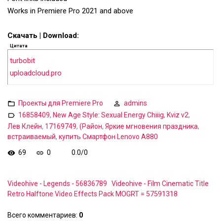
Works in Premiere Pro 2021 and above
Скачать | Download:
Цитата
turbobit
uploadcloud.pro
Проекты для Premiere Pro
admins
16858409
,
New Age Style: Sexual Energy Сhiiig
,
Kviz v2
,
Лев Клейн
,
17169749
,
(Район
,
Яркие мгновения праздника
,
встраиваемый
,
купить Смартфон Lenovo A880
69
0
0.0
/
0
Videohive - Legends - 56836789
Videohive - Film Cinematic Title
Retro Halftone Video Effects Pack MOGRT = 57591318
Всего комментариев
:
0