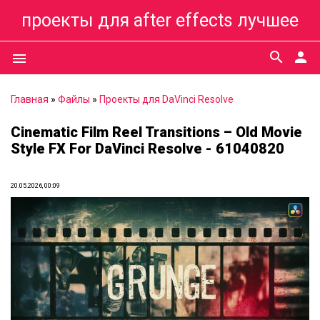
проекты для after effects лучшее
search
person
menu
Главная
»
Файлы
»
Проекты для DaVinci Resolve
Cinematic Film Reel Transitions – Old Movie
Style FX For DaVinci Resolve - 61040820
20.05.2026, 00:09