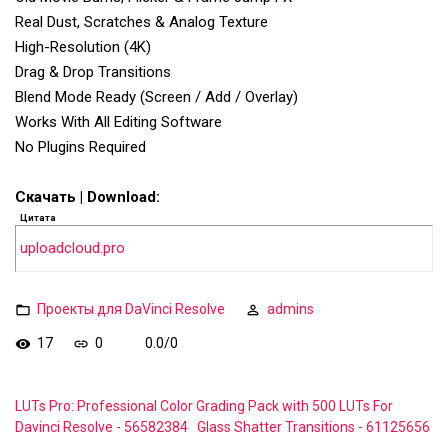
Real Dust, Scratches & Analog Texture
High-Resolution (4K)
Drag & Drop Transitions
Blend Mode Ready (Screen / Add / Overlay)
Works With All Editing Software
No Plugins Required
Скачать | Download:
Цитата
uploadcloud.pro
Проекты для DaVinci Resolve
admins
17
0
0.0
/
0
LUTs Pro: Professional Color Grading Pack with 500 LUTs For
Davinci Resolve - 56582384
Glass Shatter Transitions - 61125656