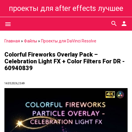
проекты для after effects лучшее
search
person
menu
Главная
»
Файлы
»
Проекты для DaVinci Resolve
Colorful Fireworks Overlay Pack –
Celebration Light FX + Color Filters For DR -
60940839
14.05.2026, 23:49