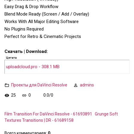
Easy Drag & Drop Workflow
Blend Mode Ready (Screen / Add / Overlay)
Works With All Major Editing Software
No Plugins Required
Perfect for Retro & Cinematic Projects
Скачать | Download:
Цитата
uploadcloud.pro - 308.1 MB
Проекты для DaVinci Resolve
admins
25
0
0.0
/
0
Film Transition For DaVinci Resolve - 61693891
Grunge Soft
Textures Transitions | DR - 61689158
Всего комментариев
:
0