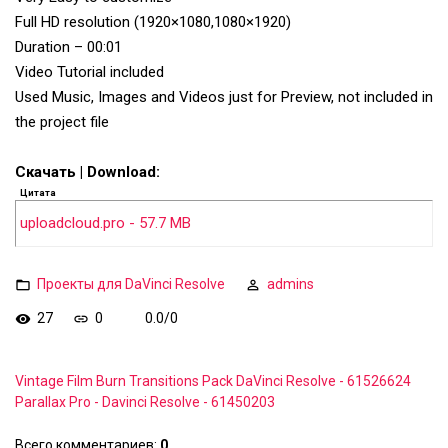
Full HD resolution (1920×1080,1080×1920)
Duration – 00:01
Video Tutorial included
Used Music, Images and Videos just for Preview, not included in
the project file
Скачать | Download:
Цитата
uploadcloud.pro - 57.7 MB
Проекты для DaVinci Resolve
admins
27
0
0.0
/
0
Vintage Film Burn Transitions Pack DaVinci Resolve - 61526624
Parallax Pro - Davinci Resolve - 61450203
Всего комментариев
:
0