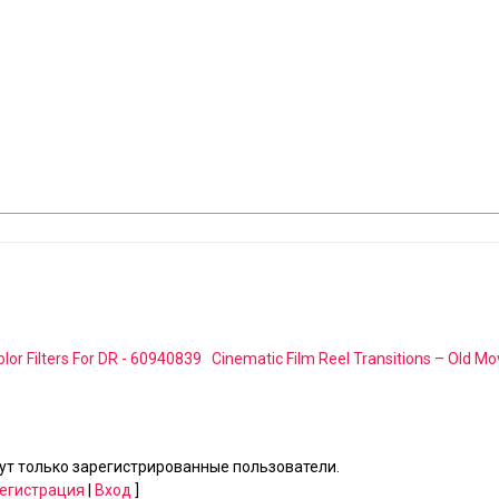
olor Filters For DR - 60940839
Cinematic Film Reel Transitions – Old Mo
т только зарегистрированные пользователи.
егистрация
|
Вход
]