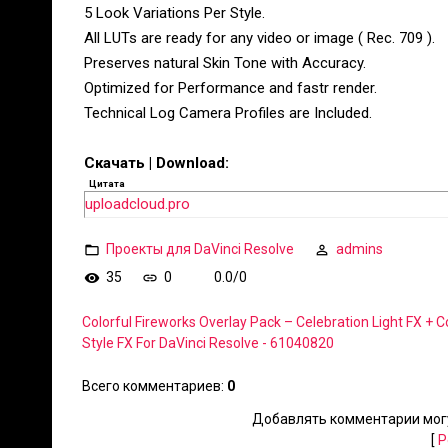
5 Look Variations Per Style.
All LUTs are ready for any video or image ( Rec. 709 ).
Preserves natural Skin Tone with Accuracy.
Optimized for Performance and fastr render.
Technical Log Camera Profiles are Included.
Скачать | Download:
Цитата
uploadcloud.pro
Проекты для DaVinci Resolve
admins
35
0
0.0
/
0
Colorful Fireworks Overlay Pack – Celebration Light FX + C
Style FX For DaVinci Resolve - 61040820
Всего комментариев
:
0
Добавлять комментарии могу
[
Р