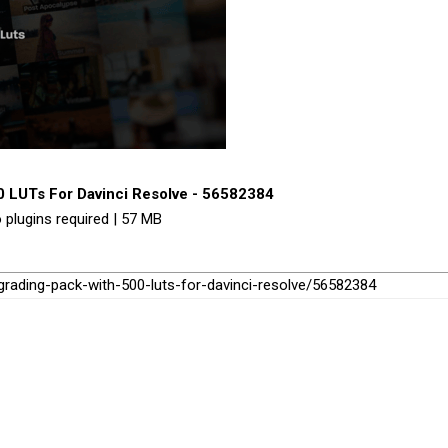
0 LUTs For Davinci Resolve - 56582384
 plugins required | 57 MB
-grading-pack-with-500-luts-for-davinci-resolve/56582384