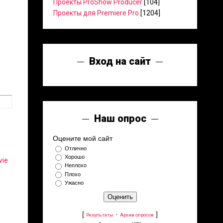
Проекты ProShow Producer
[104]
Проекты для Premiere Pro
[1204]
Вход на сайт
Наш опрос
Оцените мой сайт
Отлично
Хорошо
vie
Неплохо
Плохо
Ужасно
[
·
]
Результаты
Архив опросов