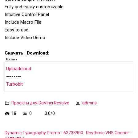
Fully and easily customizable
Intuitive Control Panel
Include Macro File
Easy to use
Include Video Demo
Скачать | Download:
Цитата
Uploadcloud
--------
Turbobit
Проекты для DaVinci Resolve
admins
18
0
0.0
/
0
Dynamic Typography Promo - 63733900
Rhythmic VHS Opener -