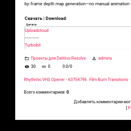
by-frame depth map generation—no manual animation r
Скачать | Download:
Цитата
Uploadcloud
--------
Turbobit
Проекты для DaVinci Resolve
admins
30
0
0.0
/
0
Rhythmic VHS Opener - 63754796
Film Burn Transitions
Всего комментариев
:
0
Добавлять комментарии могу
[
Р