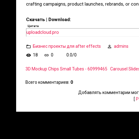
crafting campaigns, product launches, rebrands, or co
Скачать | Download:
Цитата
uploadcloud.pro
Бизнес проекты для after effects
admins
18
0
0.0
/
0
3D Mockup Chips Small Tubes - 60999465
Carousel Slide
Всего комментариев
:
0
Добавлять комментарии могу
[
Р