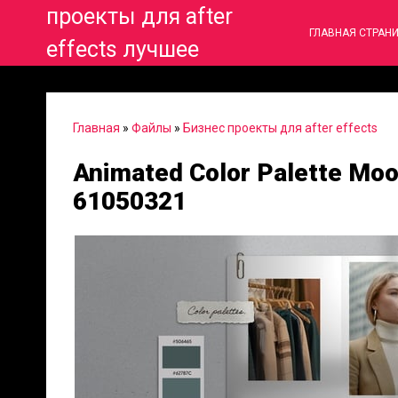
проекты для after
ГЛАВНАЯ СТРАН
effects лучшее
Главная
»
Файлы
»
Бизнес проекты для after effects
Animated Color Palette Moo
61050321