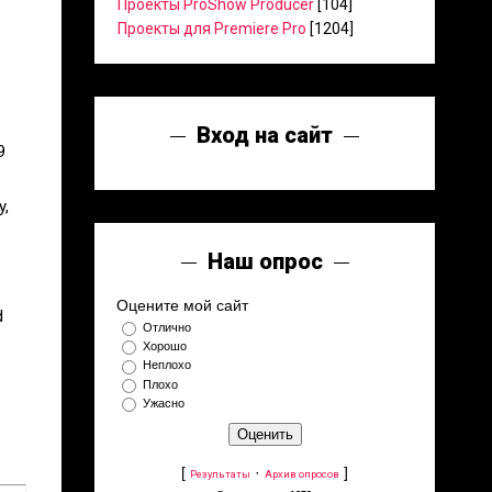
Проекты ProShow Producer
[104]
Проекты для Premiere Pro
[1204]
Вход на сайт
9
y,
Наш опрос
Оцените мой сайт
d
Отлично
Хорошо
Неплохо
Плохо
Ужасно
[
·
]
Результаты
Архив опросов