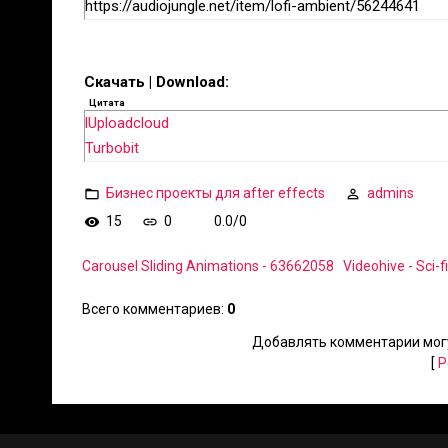
https://audiojungle.net/item/lofi-ambient/56244641
Скачать | Download:
Цитата
lUploadcloud
Turbobit
Бизнес проекты для after effects
admins
15
0
0.0
/
0
Carousel Sliding Animations - 63662058
Videohive - Sci-
Всего комментариев
:
0
Добавлять комментарии могу
[
Р