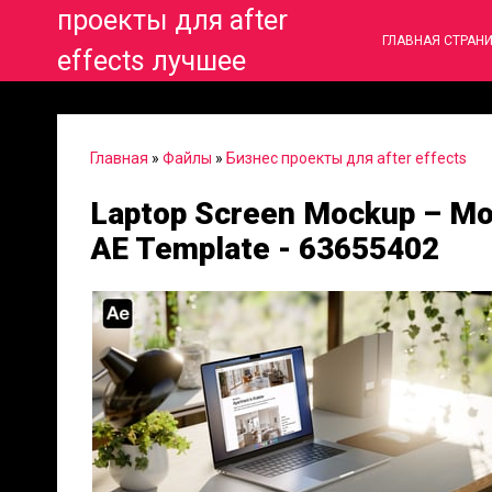
проекты для after
ГЛАВНАЯ СТРАН
effects лучшее
Главная
»
Файлы
»
Бизнес проекты для after effects
Laptop Screen Mockup – Mod
AE Template - 63655402