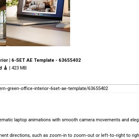
rior | 6-SET AE Template - 63655402
d 🎸
| 423 MB
rn-green-office-interior-6set-ae-template/63655402
nematic laptop animations with smooth camera movements and eleg
nt directions, such as zoom-in to zoom-out or left-to-right to righ