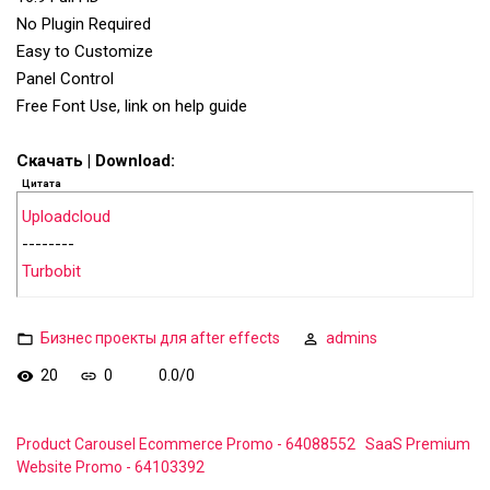
No Plugin Required
Easy to Customize
Panel Control
Free Font Use, link on help guide
Скачать | Download:
Цитата
Uploadcloud
--------
Turbobit
Бизнес проекты для after effects
admins
20
0
0.0
/
0
Product Carousel Ecommerce Promo - 64088552
SaaS Premium
Website Promo - 64103392