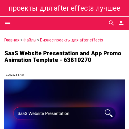
проекты для after effects лучшее
search
person
menu
Главная
»
Файлы
»
Бизнес проекты для after effects
SaaS Website Presentation and App Promo
Animation Template - 63810270
17.06.2026, 17:44