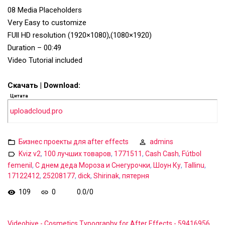
08 Media Placeholders
Very Easy to customize
FUll HD resolution (1920×1080),(1080×1920)
Duration – 00:49
Video Tutorial included
Скачать | Download:
Цитата
uploadcloud.pro
Бизнес проекты для after effects
admins
Kviz v2
,
100 лучших товаров
,
1771511
,
Cash Cash
,
Fútbol
femenil
,
С днем деда Мороза и Снегурочки
,
Шоун Ку
,
Tallinu
,
17122412
,
25208177
,
dick
,
Shirinak
,
пятерня
109
0
0.0
/
0
Videohive - Cosmetics Typography for After Effects - 59416956