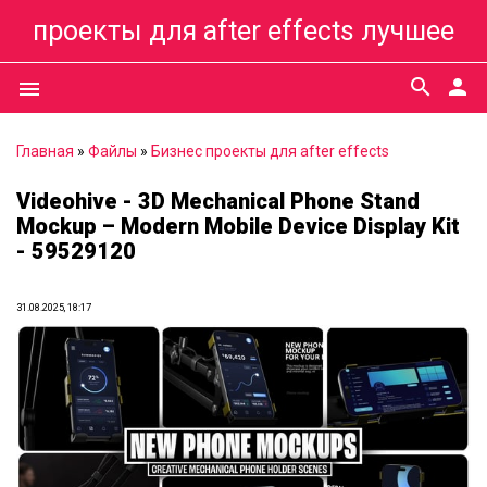
проекты для after effects лучшее
search
person
menu
Главная
»
Файлы
»
Бизнес проекты для after effects
Videohive - 3D Mechanical Phone Stand
Mockup – Modern Mobile Device Display Kit
- 59529120
31.08.2025, 18:17