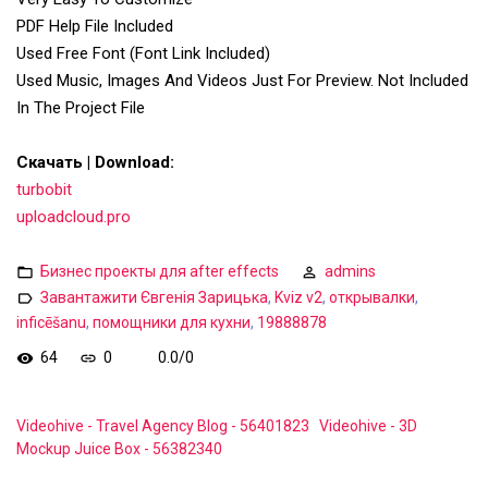
PDF Help File Included
Used Free Font (Font Link Included)
Used Music, Images And Videos Just For Preview. Not Included
In The Project File
Скачать | Download:
turbobit
uploadcloud.pro
Бизнес проекты для after effects
admins
Завантажити Євгенія Зарицька
,
Kviz v2
,
открывалки
,
inficēšanu
,
помощники для кухни
,
19888878
64
0
0.0
/
0
Videohive - Travel Agency Blog - 56401823
Videohive - 3D
Mockup Juice Box - 56382340