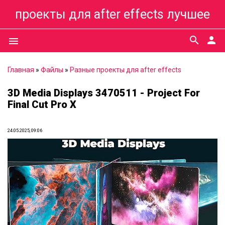
проекты для after effects лучшее
search
person
menu
Главная
»
Файлы
»
Разные проекты для after effects
3D Media Displays 3470511 - Project For
Final Cut Pro X
24.05.2025, 09:06