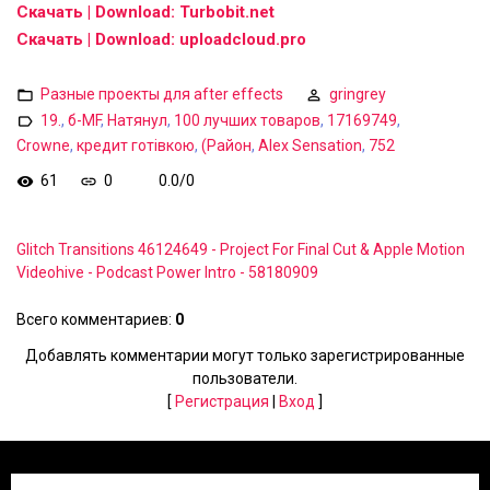
Скачать | Download: Turbobit.net
Скачать | Download: uploadcloud.pro
Разные проекты для after effects
gringrey
19.
,
б-MF
,
Натянул
,
100 лучших товаров
,
17169749
,
Crowne
,
кредит готівкою
,
(Район
,
Alex Sensation
,
752
61
0
0.0
/
0
Glitch Transitions 46124649 - Project For Final Cut & Apple Motion
Videohive - Podcast Power Intro - 58180909
Всего комментариев
:
0
Добавлять комментарии могут только зарегистрированные
пользователи.
[
Регистрация
|
Вход
]