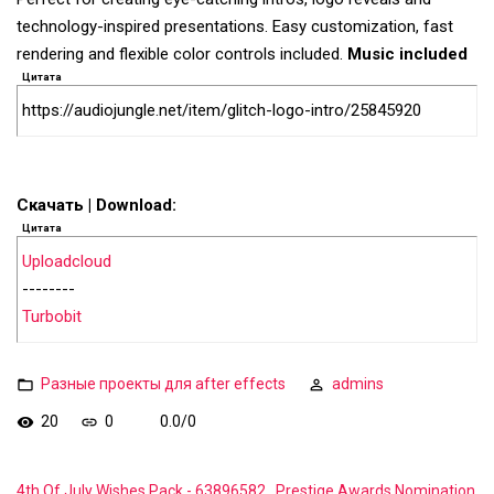
technology-inspired presentations. Easy customization, fast
rendering and flexible color controls included.
Music included
Цитата
https://audiojungle.net/item/glitch-logo-intro/25845920
Скачать | Download:
Цитата
Uploadcloud
--------
Turbobit
Разные проекты для after effects
admins
20
0
0.0
/
0
4th Of July Wishes Pack - 63896582
Prestige Awards Nomination