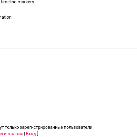
 timeline markers
mation
т только зарегистрированные пользователи.
егистрация
|
Вход
]