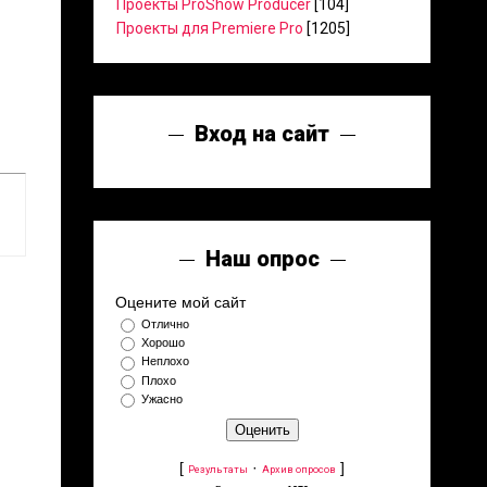
Проекты ProShow Producer
[104]
Проекты для Premiere Pro
[1205]
Вход на сайт
Наш опрос
Оцените мой сайт
Отлично
Хорошо
Неплохо
Плохо
Ужасно
[
·
]
Результаты
Архив опросов