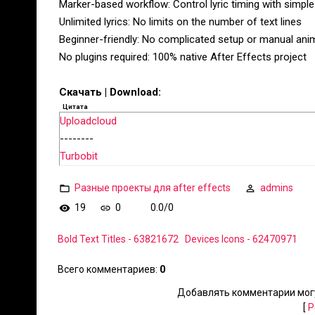
Marker-based workflow: Control lyric timing with simple
Unlimited lyrics: No limits on the number of text lines
Beginner-friendly: No complicated setup or manual ani
No plugins required: 100% native After Effects project
Скачать | Download:
Цитата
Uploadcloud
--------
Turbobit
Разные проекты для after effects
admins
19
0
0.0
/
0
Bold Text Titles - 63821672
Devices Icons - 62470971
Всего комментариев
:
0
Добавлять комментарии могу
[
Р