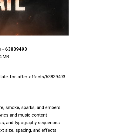
ts - 63839493
.4 MB
mplate-for-after-effects/63839493
fire, smoke, sparks, and embers
 lyrics and music content
romos, and typography sequences
xt size, spacing, and effects