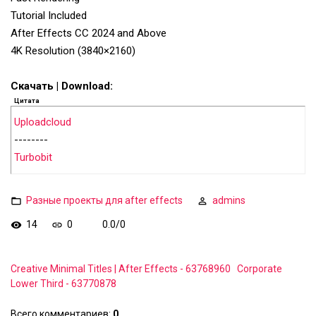
Tutorial Included
After Effects CC 2024 and Above
4K Resolution (3840×2160)
Скачать | Download:
Цитата
Uploadcloud
--------
Turbobit
Разные проекты для after effects
admins
14
0
0.0
/
0
Creative Minimal Titles | After Effects - 63768960
Corporate
Lower Third - 63770878
Всего комментариев
:
0