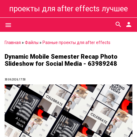
проекты для after effects лучшее
search
person
menu
Главная
»
Файлы
»
Разные проекты для after effects
Dynamic Mobile Semester Recap Photo
Slideshow for Social Media - 63989248
30.06.2026, 17:50