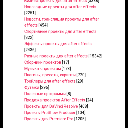
Бизнес проекты для after effects
[3338]
Новогодние проекты для after effects
[2251]
Новости, трансляция проекты для after
effects
[454]
Спортивные проекты для after effects
[822]
Эффекты проекты для after effects
[2436]
Разные проекты для after effects
[15342]
Сборники проектов
[17]
Музыка к проектам
[178]
Плагины, пресеты, скрипты
[720]
Трейлеры для after effects
[29]
Футажи
[296]
Полезные программы
[8]
Продажа проектов After Effects
[24]
Проекты для DaVinci Resolve
[468]
Проекты ProShow Producer
[104]
Проекты для Premiere Pro
[1205]