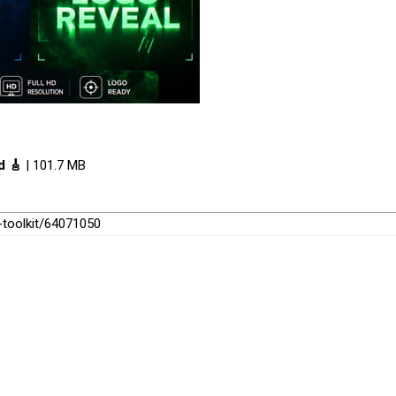
d 🎸
| 101.7 MB
-toolkit/64071050