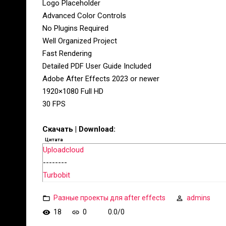
Logo Placeholder
Advanced Color Controls
No Plugins Required
Well Organized Project
Fast Rendering
Detailed PDF User Guide Included
Adobe After Effects 2023 or newer
1920×1080 Full HD
30 FPS
Скачать | Download:
Цитата
Uploadcloud
--------
Turbobit
Разные проекты для after effects
admins
18
0
0.0
/
0