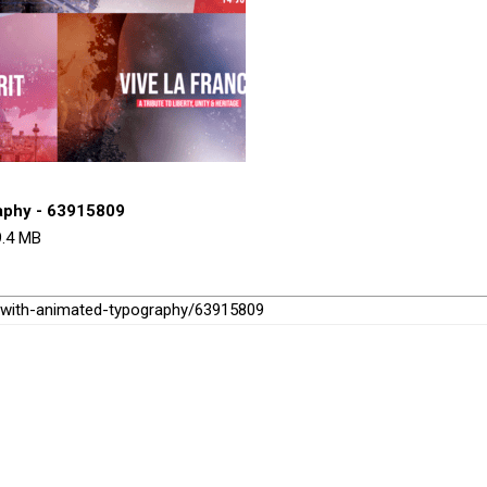
raphy - 63915809
9.4 MB
ay-with-animated-typography/63915809