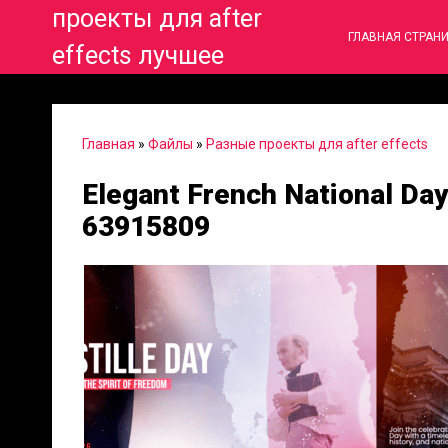
проекты для after
ГЛАВНАЯ СТРАН
effects лучшее
Главная
»
Файлы
»
Разные проекты для after effects
Elegant French National Da
63915809