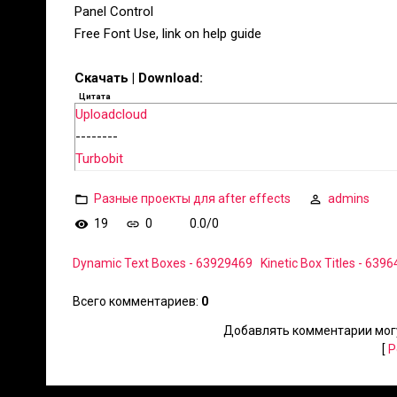
Panel Control
Free Font Use, link on help guide
Скачать | Download:
Цитата
Uploadcloud
--------
Turbobit
Разные проекты для after effects
admins
19
0
0.0
/
0
Dynamic Text Boxes - 63929469
Kinetic Box Titles - 639
Всего комментариев
:
0
Добавлять комментарии могу
[
Р