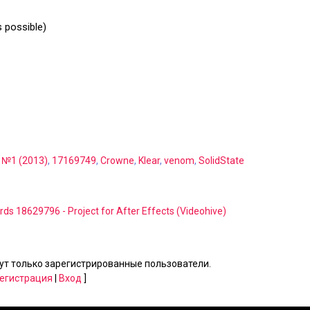
s possible)
 №1 (2013)
,
17169749
,
Crowne
,
Klear
,
venom
,
SolidState
rds 18629796 - Project for After Effects (Videohive)
т только зарегистрированные пользователи.
егистрация
|
Вход
]