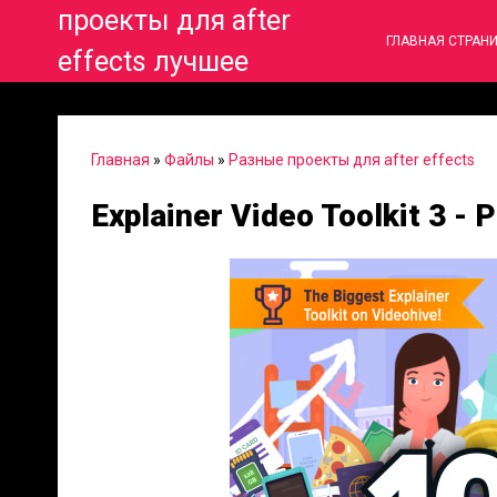
проекты для after
ГЛАВНАЯ СТРАН
effects лучшее
Главная
»
Файлы
»
Разные проекты для after effects
Explainer Video Toolkit 3 - 