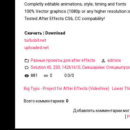
Completly editable animations, style, timing and fonts
100% Vector graphics (1080p or any higher resolution i
Tested After Effects CS6, CC compability!
Скачать | Download
turbobit.net
uploaded.net
Разные проекты для after effects
admins
Solution.45
,
230
,
14261610
,
Смешарики: Спецвыпуск
881
0
0.0
/
0
Big Typo - Project for After Effects (Videohive)
Lower Thi
Всего комментариев
:
0
Добавлять комментарии могу
[
Р