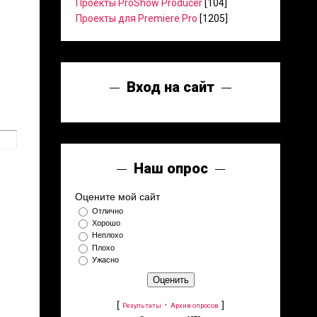
Проекты ProShow Producer
[104]
Проекты для Premiere Pro
[1205]
Вход на сайт
Наш опрос
Оцените мой сайт
Отлично
Хорошо
Неплохо
Плохо
Ужасно
[
·
]
Результаты
Архив опросов