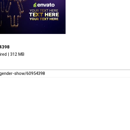
54398
ired | 312 MB
o-gender-show/60954398