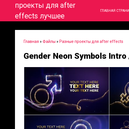
проекты для after
ГЛАВНАЯ СТРАН
effects лучшее
Главная
»
Файлы
»
Разные проекты для after effects
Gender Neon Symbols Intro 