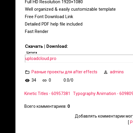
Full HD Resolution 1920×1080
Well organized & easily customizable template
Free Font Download Link
Detailed PDF help file included
Fast Render
Скачать | Download:
Цитата
uploadcloud.pro
Разные проекты для after effects
admins
34
0
0.0
/
0
Kinetic Titles - 60957381
Typography Animation - 60980
Всего комментариев
:
0
Добавлять комментарии могу
[
Р