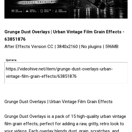
Grunge Dust Overlays | Urban Vintage Film Grain Effects -
63851876
After Effects Version CC | 3840x2160 | No plugins | 596MB
Цитата
https://videohive.net/item/grunge-dust-overlays-urban-
vintage-film-grain-effects/63851876
Grunge Dust Overlays | Urban Vintage Film Grain Effects
Grunge Dust Overlays is a pack of 15 high-quality urban vintage
film grain effects, perfect for adding a raw, gritty, retro look to
your videos. Each overlay blends dust, grain, scratches, and