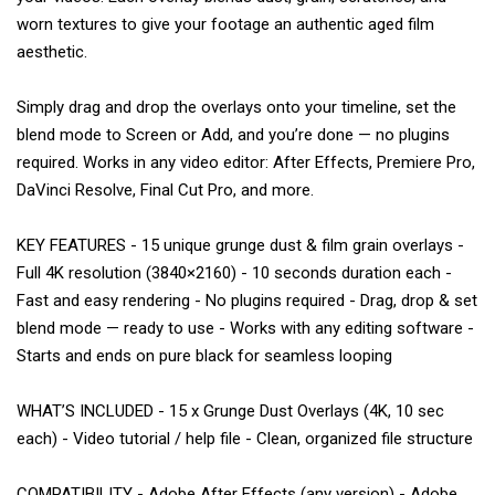
worn textures to give your footage an authentic aged film
aesthetic.
Simply drag and drop the overlays onto your timeline, set the
blend mode to Screen or Add, and you’re done — no plugins
required. Works in any video editor: After Effects, Premiere Pro,
DaVinci Resolve, Final Cut Pro, and more.
KEY FEATURES - 15 unique grunge dust & film grain overlays -
Full 4K resolution (3840×2160) - 10 seconds duration each -
Fast and easy rendering - No plugins required - Drag, drop & set
blend mode — ready to use - Works with any editing software -
Starts and ends on pure black for seamless looping
WHAT’S INCLUDED - 15 x Grunge Dust Overlays (4K, 10 sec
each) - Video tutorial / help file - Clean, organized file structure
COMPATIBILITY - Adobe After Effects (any version) - Adobe