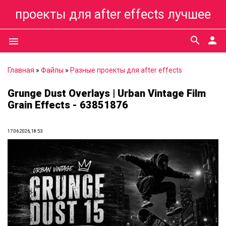
проекты для after effects лучшее
search
person
menu
Главная
»
Файлы
»
Разные проекты для after effects
Grunge Dust Overlays | Urban Vintage Film
Grain Effects - 63851876
17.06.2026, 18:53