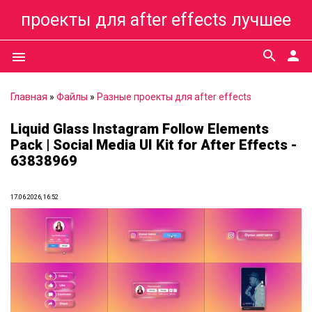
проекты для after effects лучшее
search
person
menu
Главная
»
Файлы
»
Разные проекты для after effects
Liquid Glass Instagram Follow Elements
Pack | Social Media UI Kit for After Effects -
63838969
17.06.2026, 16:52