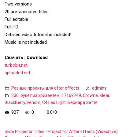
Two versions
20 pre-animated titles
Full editable
Full HD
Detailed video tutorial is included!
Music is not included.
Скачать | Download
turbobit.net
uploaded.net
Разные проекты для after effects
admins
230
,
букет из хризантем
,
17169749
,
Crowne
,
Klear
,
BlackBerry
,
venom
,
C4 Led Light
,
Бернард Зетте
927
0
0.0
/
0
Slide Projector Titles - Project for After Effects (Videohive)