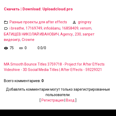
Скачать | Download: Uploadcloud.pro
Разные проекты для after effects
gringrey
i breathe
,
17169749
,
inficēšanu
,
16858409
,
venom
,
БАТИЩЕВ НИКОЛАЙ ИВАНОВИЧ
,
Agency.
,
230
,
запрет
видеоигр
,
Crowne
75
0
0.0
/
0
MA Smooth Bounce Titles 3759718 - Project for After Effects
Videohive - 3D Social Media Titles | After Effects - 59229321
Всего комментариев
:
0
Добавлять комментарии могут только зарегистрированные
пользователи.
[
Регистрация
|
Вход
]