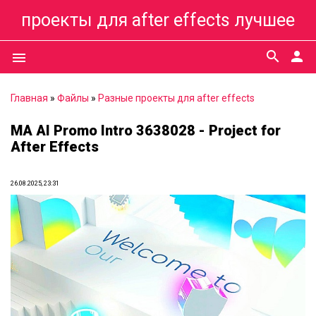
проекты для after effects лучшее
search
person
menu
Главная
»
Файлы
»
Разные проекты для after effects
MA AI Promo Intro 3638028 - Project for
After Effects
26.08.2025, 23:31