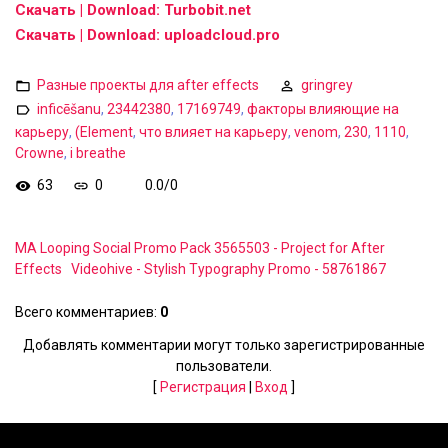
Скачать | Download: Turbobit.net
Скачать | Download: uploadcloud.pro
Разные проекты для after effects
gringrey
inficēšanu
,
23442380
,
17169749
,
факторы влияющие на
карьеру
,
(Element
,
что влияет на карьеру
,
venom
,
230
,
1110
,
Crowne
,
i breathe
63
0
0.0
/
0
MA Looping Social Promo Pack 3565503 - Project for After
Effects
Videohive - Stylish Typography Promo - 58761867
Всего комментариев
:
0
Добавлять комментарии могут только зарегистрированные
пользователи.
[
Регистрация
|
Вход
]