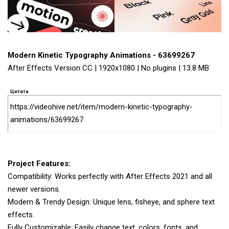
Modern Kinetic Typography Animations - 63699267
After Effects Version CC | 1920x1080 | No plugins | 13.8 MB
Цитата
https://videohive.net/item/modern-kinetic-typography-
animations/63699267
Project Features:
Compatibility: Works perfectly with After Effects 2021 and all
newer versions.
Modern & Trendy Design: Unique lens, fisheye, and sphere text
effects.
Fully Customizable: Easily change text, colors, fonts, and