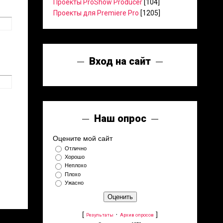
Проекты ProShow Producer
[104]
Проекты для Premiere Pro
[1205]
Вход на сайт
Наш опрос
Оцените мой сайт
Отлично
Хорошо
Неплохо
Плохо
Ужасно
[
·
]
Результаты
Архив опросов