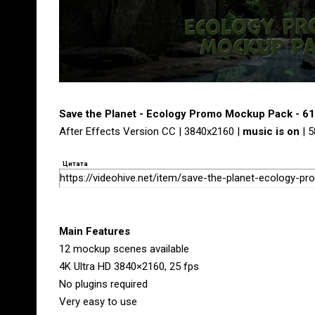
Save the Planet - Ecology Promo Mockup Pack - 6
After Effects Version CC | 3840x2160 |
music is on
| 
Цитата
https://videohive.net/item/save-the-planet-ecology
Main Features
12 mockup scenes available
4K Ultra HD 3840×2160, 25 fps
No plugins required
Very easy to use