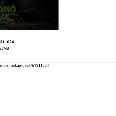
1311024
587MB
-promo-mockup-pack/61311024