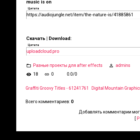
music is on
Цитата
https://audiojungle.net/item/the-nature-is/41885861
Скачать | Download:
Цитата
uploadcloud.pro
Разные проекты для after effects
admins
18
0
0.0
/
0
Graffiti Groovy Titles - 61241761
Digital Mountain Graphi
Всего комментариев
:
0
Добавлять комментарии могу
[
Р