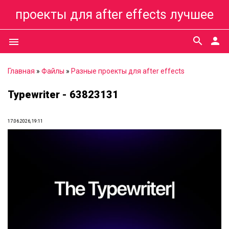
проекты для after effects лучшее
search
person
menu
Главная
»
Файлы
»
Разные проекты для after effects
Typewriter - 63823131
17.06.2026, 19:11