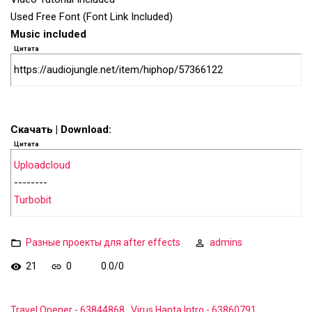
Used Free Font (Font Link Included)
Music included
Цитата
https://audiojungle.net/item/hiphop/57366122
Скачать | Download:
Цитата
Uploadcloud
--------
Turbobit
Разные проекты для after effects
admins
21
0
0.0
/
0
Travel Opener - 63844868
Virus Hanta Intro - 63860791