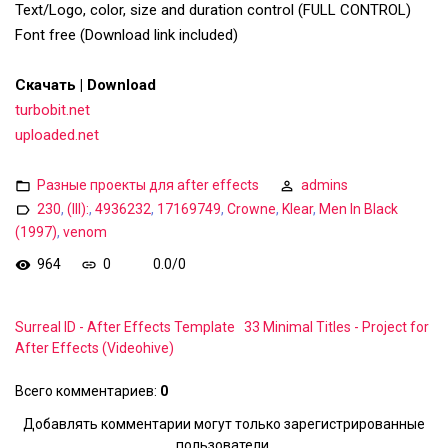
Text/Logo, color, size and duration control (FULL CONTROL)
Font free (Download link included)
Скачать | Download
turbobit.net
uploaded.net
Разные проекты для after effects
admins
230
,
(III):
,
4936232
,
17169749
,
Crowne
,
Klear
,
Men In Black
(1997)
,
venom
964
0
0.0
/
0
Surreal ID - After Effects Template
33 Minimal Titles - Project for
After Effects (Videohive)
Всего комментариев
:
0
Добавлять комментарии могут только зарегистрированные
пользователи.