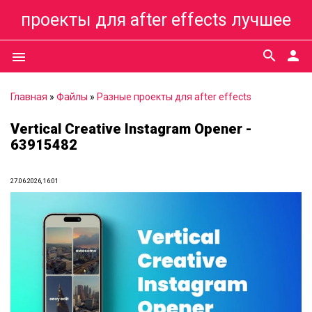
проекты для after effects лучшее
search
person
menu
Главная
»
Файлы
»
Разные проекты для after effects
Vertical Creative Instagram Opener -
63915482
27.06.2026, 16:01