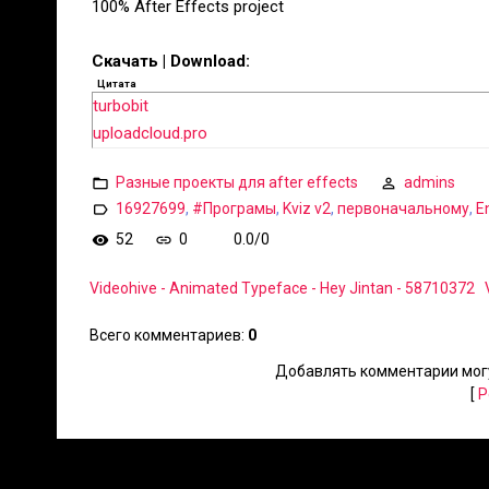
100% After Effects project
Скачать | Download:
Цитата
turbobit
uploadcloud.pro
Разные проекты для after effects
admins
16927699
,
#Програмы
,
Kviz v2
,
первоначальному
,
E
52
0
0.0
/
0
Videohive - Animated Typeface - Hey Jintan - 58710372
Всего комментариев
:
0
Добавлять комментарии могу
[
Р