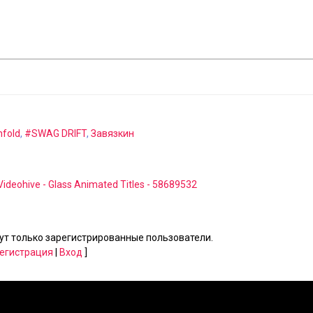
nfold
,
#SWAG DRIFT
,
Завязкин
Videohive - Glass Animated Titles - 58689532
т только зарегистрированные пользователи.
егистрация
|
Вход
]