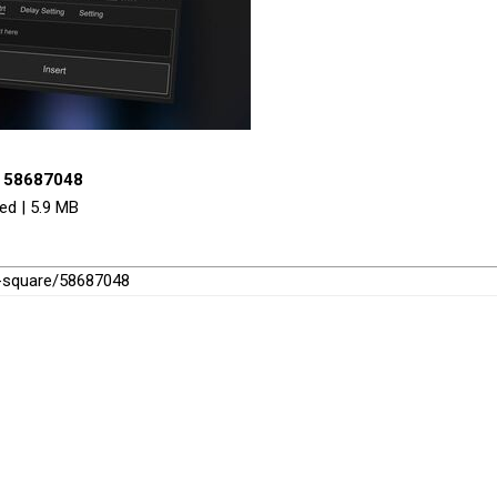
- 58687048
ed | 5.9 MB
h-square/58687048