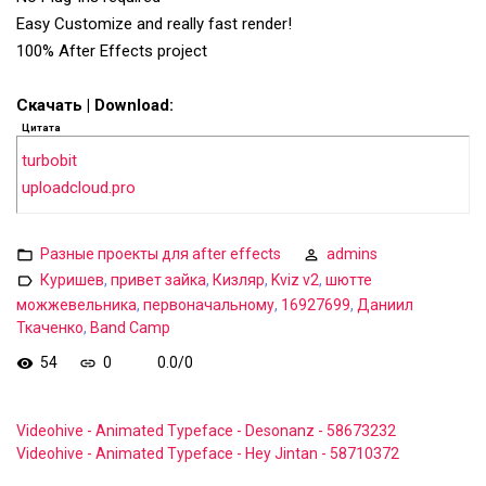
Easy Customize and really fast render!
100% After Effects project
Скачать | Download:
Цитата
turbobit
uploadcloud.pro
Разные проекты для after effects
admins
Куришев
,
привет зайка
,
Кизляр
,
Kviz v2
,
шютте
можжевельника
,
первоначальному
,
16927699
,
Даниил
Ткаченко
,
Band Camp
54
0
0.0
/
0
Videohive - Animated Typeface - Desonanz - 58673232
Videohive - Animated Typeface - Hey Jintan - 58710372