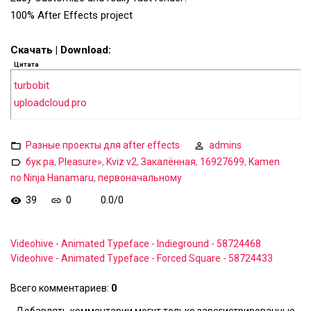
100% After Effects project
Скачать | Download:
Цитата
turbobit
uploadcloud.pro
Разные проекты для after effects
admins
бук ра
,
Pleasure»
,
Kviz v2
,
Закалённая
,
16927699
,
Kamen
no Ninja Hanamaru
,
первоначальному
39
0
0.0
/
0
Videohive - Animated Typeface - Indieground - 58724468
Videohive - Animated Typeface - Forced Square - 58724433
Всего комментариев
:
0