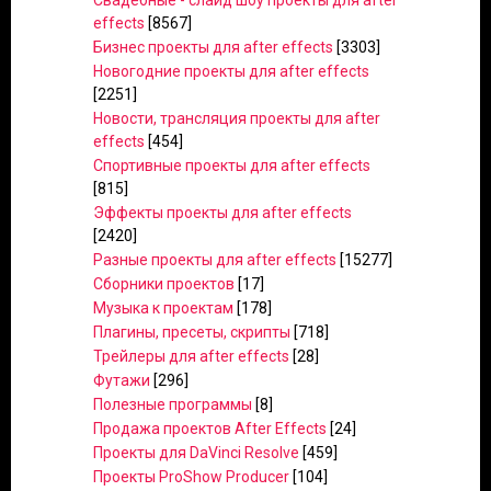
Свадебные - слайд шоу проекты для after
effects
[8567]
Бизнес проекты для after effects
[3303]
Новогодние проекты для after effects
[2251]
Новости, трансляция проекты для after
effects
[454]
Спортивные проекты для after effects
[815]
Эффекты проекты для after effects
[2420]
Разные проекты для after effects
[15277]
Сборники проектов
[17]
Музыка к проектам
[178]
Плагины, пресеты, скрипты
[718]
Трейлеры для after effects
[28]
Футажи
[296]
Полезные программы
[8]
Продажа проектов After Effects
[24]
Проекты для DaVinci Resolve
[459]
Проекты ProShow Producer
[104]