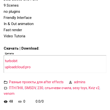
9 Scenes
no plugins
Friendly Interface
In & Out animation
Fast render
Video Tutoria
Скачать | Download:
Цитата
turbobit
uploadcloud.pro
Разные проекты для after effects
admins
ПТН ПНХ
,
SMSDV
,
230
,
слънчеви очила
,
sexy toys
,
Kviz v2
,
venom
48
0
0.0
/
0