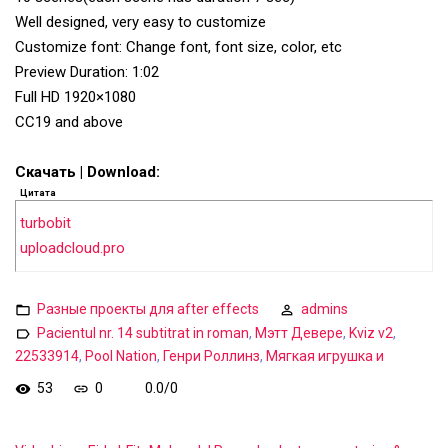
Well designed, very easy to customize
Customize font: Change font, font size, color, etc
Preview Duration: 1:02
Full HD 1920×1080
CС19 and above
Скачать | Download:
Цитата
turbobit
uploadcloud.pro
Разные проекты для after effects
admins
Pacientul nr. 14 subtitrat in roman
,
Мэтт Девере
,
Kviz v2
,
22533914
,
Pool Nation
,
Генри Роллинз
,
Мягкая игрушка и
53
0
0.0
/
0