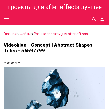
проекты для after effects лучшее
search
person
menu
Главная
»
Файлы
»
Разные проекты для after effects
Videohive - Concept | Abstract Shapes
Titles - 56597799
26.02.2025, 19:50