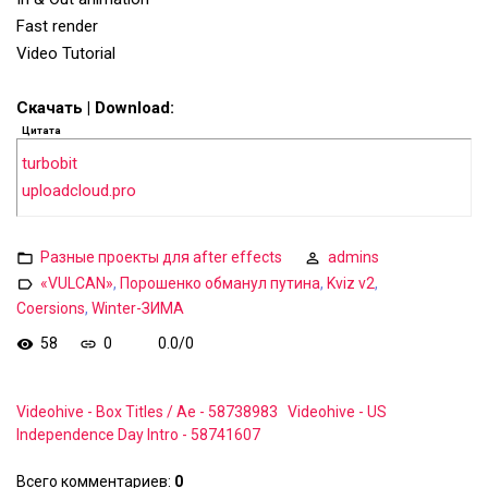
Fast render
Video Tutorial
Скачать | Download:
Цитата
turbobit
uploadcloud.pro
Разные проекты для after effects
admins
«VULCAN»
,
Порошенко обманул путина
,
Kviz v2
,
Coersions
,
Winter-ЗИМА
58
0
0.0
/
0
Videohive - Box Titles / Ae - 58738983
Videohive - US
Independence Day Intro - 58741607
Всего комментариев
:
0