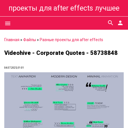
проекты для after effects лучшее
search
person
menu
Главная
»
Файлы
»
Разные проекты для after effects
Videohive - Corporate Quotes - 58738848
04.07.2025, 01:01