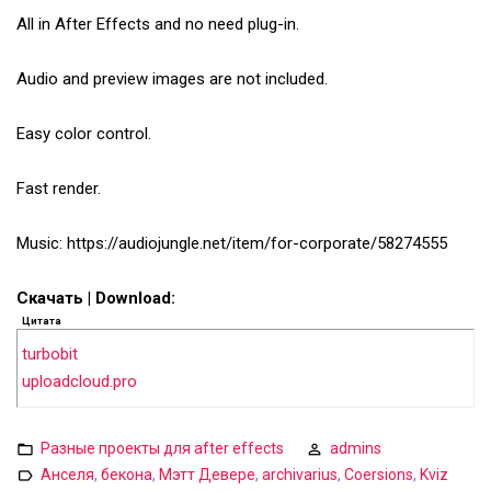
All in After Effects and no need plug-in.
Audio and preview images are not included.
Easy color control.
Fast render.
Music: https://audiojungle.net/item/for-corporate/58274555
Скачать | Download:
Цитата
turbobit
uploadcloud.pro
Разные проекты для after effects
admins
Анселя
,
бекона
,
Мэтт Девере
,
archivarius
,
Coersions
,
Kviz