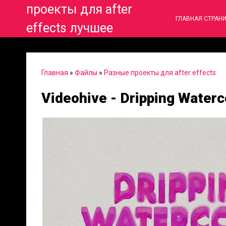
проекты для after
ГЛАВНАЯ СТРАН
effects лучшее
Главная
»
Файлы
»
Разные проекты для after effects
Videohive - Dripping Waterc