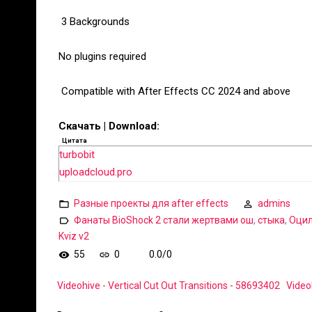
️ 3 Backgrounds
No plugins required
️ Compatible with After Effects CC 2024 and above
Скачать | Download:
Цитата
turbobit
uploadcloud.pro
Разные проекты для after effects
admins
Фанаты BioShock 2 стали жертвами ош
,
стыка
,
Оцил
Kviz v2
55
0
0.0
/
0
Videohive - Vertical Cut Out Transitions - 58693402
Video