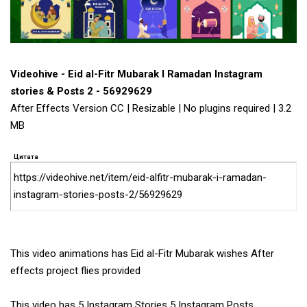
Videohive - Eid al-Fitr Mubarak I Ramadan Instagram
stories & Posts 2 - 56929629
After Effects Version CC | Resizable | No plugins required | 3.2
MB
Цитата
https://videohive.net/item/eid-alfitr-mubarak-i-ramadan-
instagram-stories-posts-2/56929629
This video animations has Eid al-Fitr Mubarak wishes After
effects project flies provided
This video has 5 Instagram Stories 5 Instagram Posts