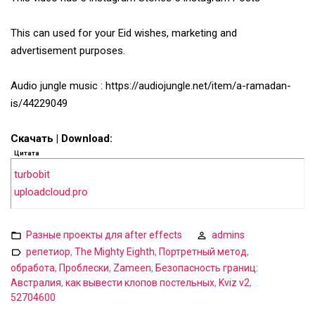
This can used for your Eid wishes, marketing and
advertisement purposes.
Audio jungle music : https://audiojungle.net/item/a-ramadan-
is/44229049
Скачать | Download:
Цитата
turbobit
uploadcloud.pro
Разные проекты для after effects
admins
репетиор
,
The Mighty Eighth
,
Портретный метод
,
обработа
,
Проблески
,
Zameen
,
Безопасность границ:
Австралия
,
как вывести клопов постельных
,
Kviz v2
,
52704600