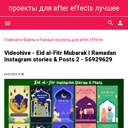
проекты для after effects лучшее
search
person
menu
Главная
»
Файлы
»
Разные проекты для after effects
Videohive - Eid al-Fitr Mubarak I Ramadan
Instagram stories & Posts 2 - 56929629
26.02.2025, 19:48