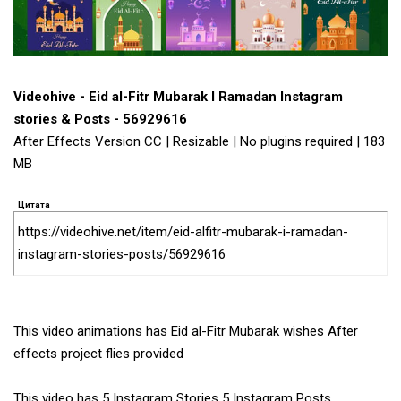
Videohive - Eid al-Fitr Mubarak I Ramadan Instagram
stories & Posts - 56929616
After Effects Version CC | Resizable | No plugins required | 183
MB
Цитата
https://videohive.net/item/eid-alfitr-mubarak-i-ramadan-
instagram-stories-posts/56929616
This video animations has Eid al-Fitr Mubarak wishes After
effects project flies provided
This video has 5 Instagram Stories 5 Instagram Posts