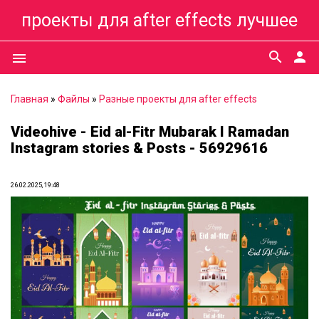
проекты для after effects лучшее
search
person
menu
Главная
»
Файлы
»
Разные проекты для after effects
Videohive - Eid al-Fitr Mubarak I Ramadan
Instagram stories & Posts - 56929616
26.02.2025, 19:48