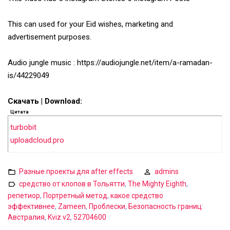
This can used for your Eid wishes, marketing and
advertisement purposes.
Audio jungle music : https://audiojungle.net/item/a-ramadan-
is/44229049
Скачать | Download:
Цитата
turbobit
uploadcloud.pro
Разные проекты для after effects
admins
средство от клопов в Тольятти
,
The Mighty Eighth
,
репетиор
,
Портретный метод
,
какое средство
эффективнее
,
Zameen
,
Проблески
,
Безопасность границ:
Австралия
,
Kviz v2
,
52704600