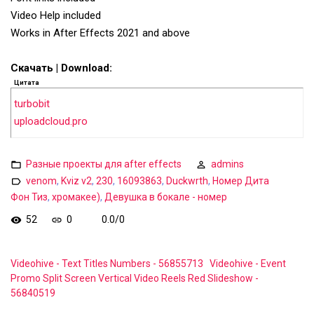
Video Help included
Works in After Effects 2021 and above
Скачать | Download:
Цитата
turbobit
uploadcloud.pro
Разные проекты для after effects
admins
venom
,
Kviz v2
,
230
,
16093863
,
Duckwrth
,
Номер Дита
Фон Тиз
,
хромакее)
,
Девушка в бокале - номер
52
0
0.0
/
0
Videohive - Text Titles Numbers - 56855713
Videohive - Event
Promo Split Screen Vertical Video Reels Red Slideshow -
56840519