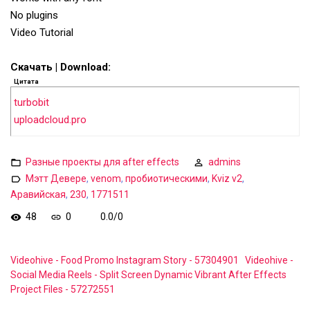
No plugins
Video Tutorial
Скачать | Download:
Цитата
turbobit
uploadcloud.pro
Разные проекты для after effects
admins
Мэтт Девере
,
venom
,
пробиотическими
,
Kviz v2
,
Аравийская
,
230
,
1771511
48
0
0.0
/
0
Videohive - Food Promo Instagram Story - 57304901
Videohive -
Social Media Reels - Split Screen Dynamic Vibrant After Effects
Project Files - 57272551