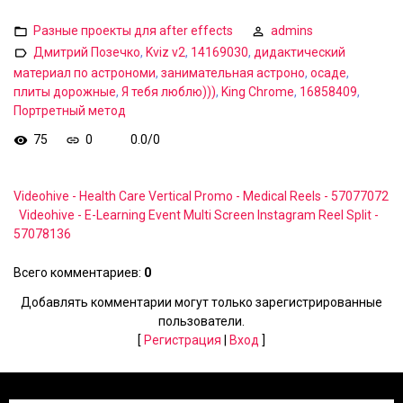
Разные проекты для after effects
admins
Дмитрий Позечко
,
Kviz v2
,
14169030
,
дидактический
материал по астрономи
,
занимательная астроно
,
осаде
,
плиты дорожные
,
Я тебя люблю)))
,
King Chrome
,
16858409
,
Портретный метод
75
0
0.0
/
0
Videohive - Health Care Vertical Promo - Medical Reels - 57077072
Videohive - E-Learning Event Multi Screen Instagram Reel Split -
57078136
Всего комментариев
:
0
Добавлять комментарии могут только зарегистрированные
пользователи.
[
Регистрация
|
Вход
]