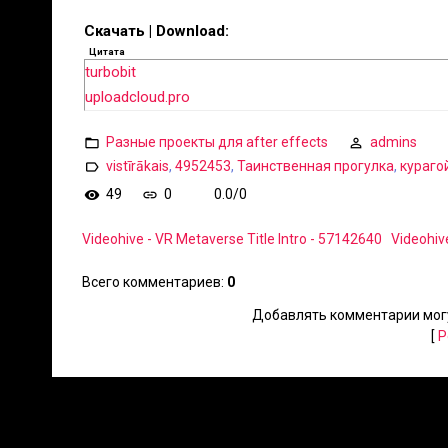
Скачать | Download:
Цитата
turbobit
uploadcloud.pro
Разные проекты для after effects
admins
vistīrākais
,
4952453
,
Таинственная прогулка
,
кураго
49
0
0.0
/
0
Videohive - VR Metaverse Title Intro - 57142640
Videohiv
Всего комментариев
:
0
Добавлять комментарии могу
[
Р