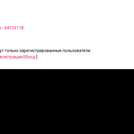
s - 64116118
т только зарегистрированные пользователи.
егистрация
|
Вход
]