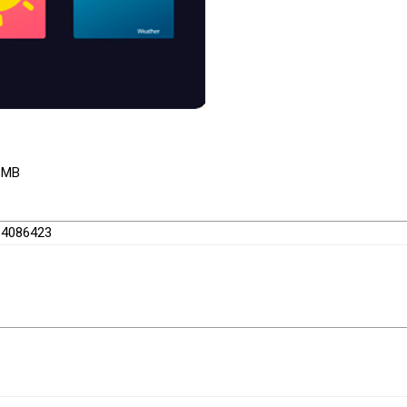
5 MB
/64086423